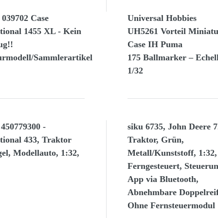
 039702 Case
Universal Hobbies
tional 1455 XL - Kein
UH5261 Vorteil Miniat
ug!!
Case IH Puma
urmodell/Sammlerartikel
175 Ballmarker – Echel
1/32
 450779300 -
siku 6735, John Deere 
tional 433, Traktor
Traktor, Grün,
el, Modellauto, 1:32,
Metall/Kunststoff, 1:32,
Ferngesteuert, Steueru
App via Bluetooth,
Abnehmbare Doppelreif
Ohne Fernsteuermodul