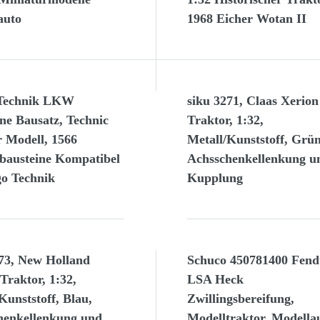
auto
1968 Eicher Wotan II
Technik LKW
siku 3271, Claas Xerion
ne Bausatz, Technic
Traktor, 1:32,
r Modell, 1566
Metall/Kunststoff, Grün
austeine Kompatibel
Achsschenkellenkung u
go Technik
Kupplung
273, New Holland
Schuco 450781400 Fend
Traktor, 1:32,
LSA Heck
Kunststoff, Blau,
Zwillingsbereifung,
henkellenkung und
Modelltraktor, Modella