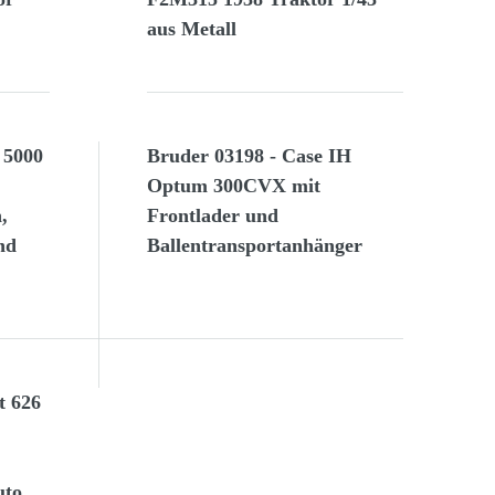
aus Metall
 5000
Bruder 03198 - Case IH
Optum 300CVX mit
,
Frontlader und
nd
Ballentransportanhänger
t 626
uto,