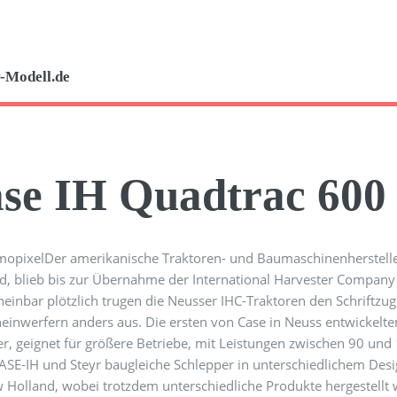
-Modell.de
se IH Quadtrac 600
Der amerikanische Traktoren- und Baumaschinenherstell
d, blieb bis zur Übernahme der International Harvester Company
einbar plötzlich trugen die Neusser IHC-Traktoren den Schriftzug
heinwerfern anders aus. Die ersten von Case in Neuss entwickel
er, geignet für größere Betriebe, mit Leistungen zwischen 90 u
SE-IH und Steyr baugleiche Schlepper in unterschiedlichem Desi
Holland, wobei trotzdem unterschiedliche Produkte hergestellt