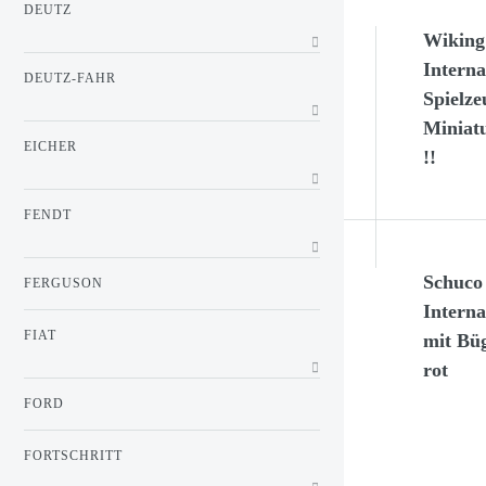
DEUTZ
Wiking
Interna
DEUTZ-FAHR
Spielze
Miniat
EICHER
!!
FENDT
Schuco
FERGUSON
Interna
FIAT
mit Büg
rot
FORD
FORTSCHRITT