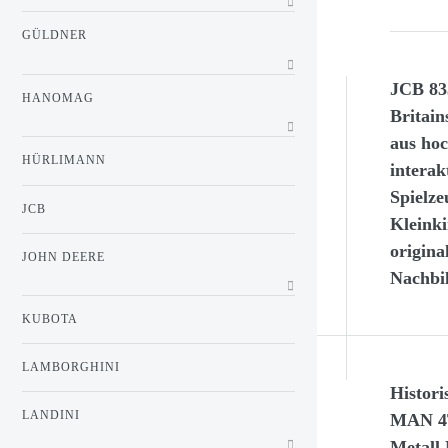
GÜLDNER
JCB 83
HANOMAG
Britain
aus ho
HÜRLIMANN
interak
Spielze
JCB
Kleink
origina
JOHN DEERE
Nachbi
KUBOTA
LAMBORGHINI
Histori
LANDINI
MAN 4T
Metall