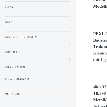
Modell
LANZ
MAN
PEXL 
MASSEY FERGUSON
Baustei
Trakto
MB TRAC
Klemmb
mit Le
MCCORMICK
NEW HOLLAND
siku 3
T8.390 
PORSCHE
Metall/
Achssc