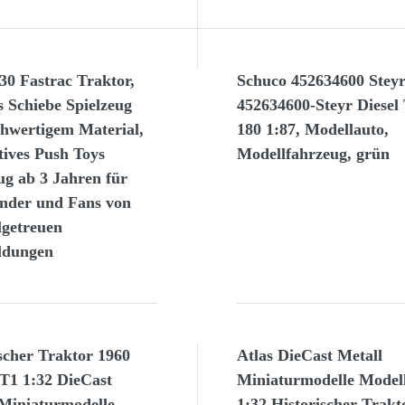
30 Fastrac Traktor,
Schuco 452634600 Stey
s Schiebe Spielzeug
452634600-Steyr Diesel
chwertigem Material,
180 1:87, Modellauto,
tives Push Toys
Modellfahrzeug, grün
ug ab 3 Jahren für
inder und Fans von
lgetreuen
ldungen
scher Traktor 1960
Atlas DieCast Metall
1 1:32 DieCast
Miniaturmodelle Model
 Miniaturmodelle
1:32 Historischer Trakt