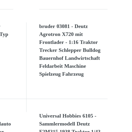
r
bruder 03081 - Deutz
 Typ
Agrotron X720 mit
Frontlader - 1:16 Traktor
Trecker Schlepper Bulldog
Bauernhof Landwirtschaft
Feldarbeit Maschine
Spielzeug Fahrzeug
Universal Hobbies 6105 -
lauto
Sammlermodell Deutz
or
F2M315 1938 Traktor 1/43